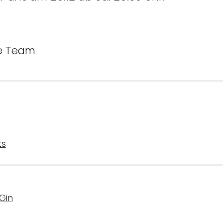
ue Team
ts
Gin