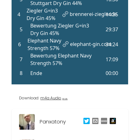
Download:
m4a Audio
93 MB
Panxatony