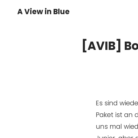
A View in Blue
[AVIB] Bo
Es sind wied
Paket ist an 
uns mal wied