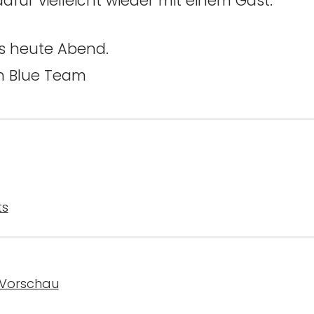
dafür vielleicht wieder mit einem Gast.
s heute Abend.
in Blue Team
ts
Vorschau